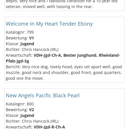
depth, very nice and i faboulos condition for a 10 year old
veteran, moved well, with loosing in the rear.
Welcome In My Heart Tender Ebony
Katalognr: 799
Bewertung:
V1
Klasse:
Jugend
Richter: Chris Hancock (IRL)
Anwartschaft:
VDH-Jgd-Ch-A, Bester Junghund, Rheinland-
Pfalz-Jgd-Sg
Bericht: Very nice dog, lovely head, eyes set apart well, good
muzzle, good neck and shoulder, good front, good quarters,
good one the move.
New Angels Pacific Black Pearl
Katalognr: 800
Bewertung:
V2
Klasse:
Jugend
Richter: Chris Hancock (IRL)
Anwartschaft:
VDH-Jgd-R-Ch-A