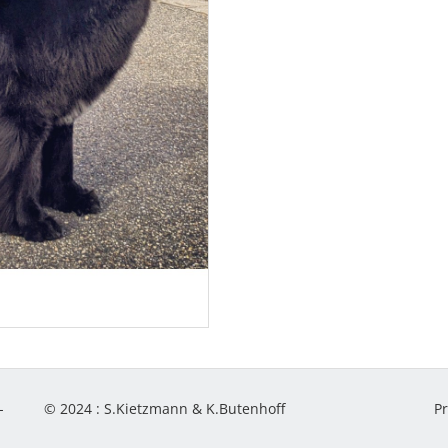
-
© 2024 :
S.Kietzmann & K.Butenhoff
P