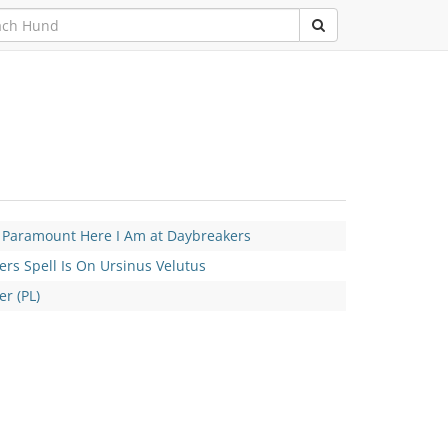
 Paramount Here I Am at Daybreakers
rs Spell Is On Ursinus Velutus
r (PL)