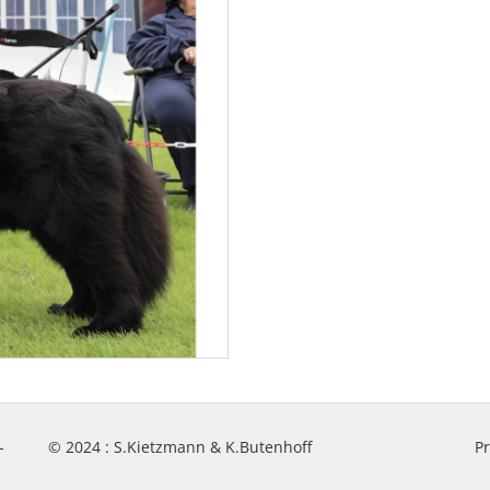
-
© 2024 :
S.Kietzmann & K.Butenhoff
P