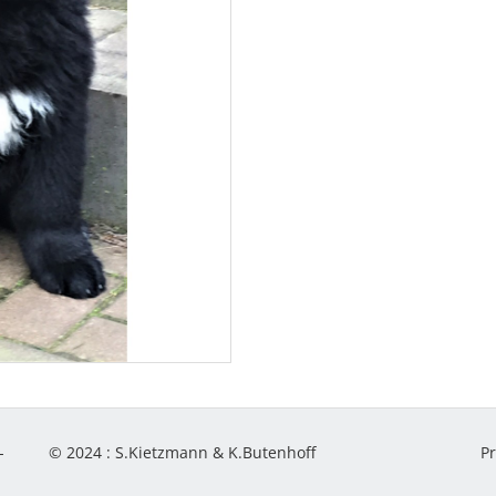
-
© 2024 :
S.Kietzmann & K.Butenhoff
P