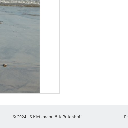
-
© 2024 :
S.Kietzmann & K.Butenhoff
P