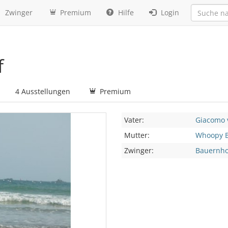
Zwinger
Premium
Hilfe
Login
f
4 Ausstellungen
Premium
Vater:
Giacomo 
Mutter:
Whoopy B
Zwinger:
Bauernho