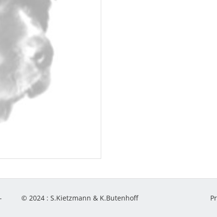
-
© 2024 :
S.Kietzmann & K.Butenhoff
P