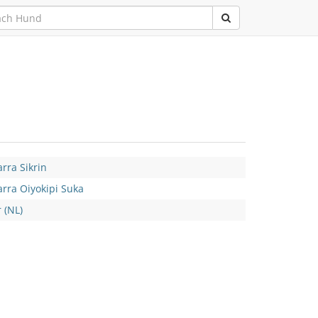
rra Sikrin
rra Oiyokipi Suka
 (NL)