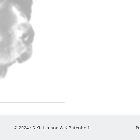
-
© 2024 :
S.Kietzmann & K.Butenhoff
P