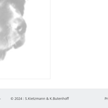
-
© 2024 :
S.Kietzmann & K.Butenhoff
P