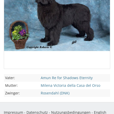
Vater:
Amun Re for Shadows Eternity
Mutter:
Milena Victoria della Casa del Orso
Zwinger:
Rosendahl (DNK)
Impressum
-
Datenschutz
-
Nutzungsbedingungen
-
English