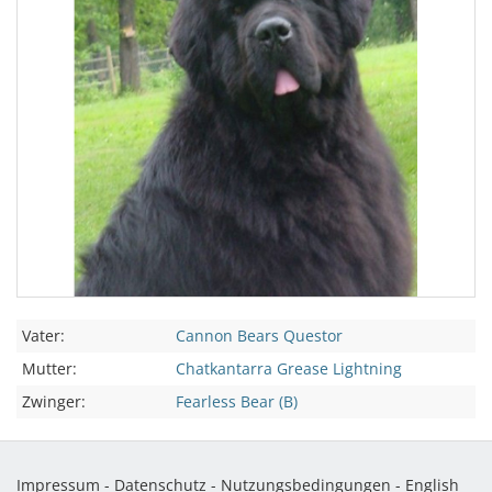
Vater:
Cannon Bears Questor
Mutter:
Chatkantarra Grease Lightning
Zwinger:
Fearless Bear (B)
Impressum
-
Datenschutz
-
Nutzungsbedingungen
-
English