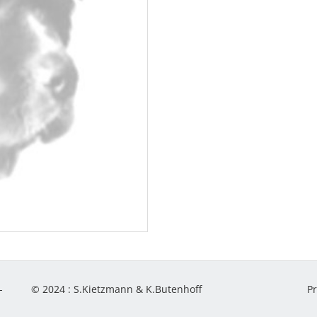
-
© 2024 :
S.Kietzmann & K.Butenhoff
P