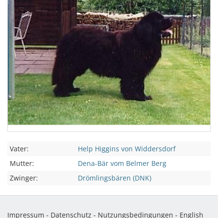
Vater:
Help Higgins von Widdersdorf
Mutter:
Dena-Bär vom Belmer Berg
Zwinger:
Drömlingsbären (DNK)
Impressum
-
Datenschutz
-
Nutzungsbedingungen
-
English