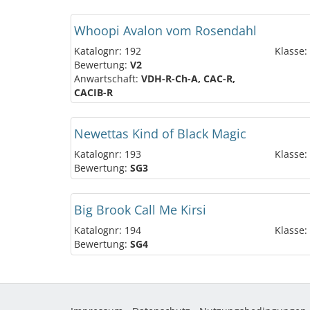
Whoopi Avalon vom Rosendahl
Katalognr: 192
Klasse:
Bewertung:
V2
Anwartschaft:
VDH-R-Ch-A, CAC-R,
CACIB-R
Newettas Kind of Black Magic
Katalognr: 193
Klasse:
Bewertung:
SG3
Big Brook Call Me Kirsi
Katalognr: 194
Klasse:
Bewertung:
SG4