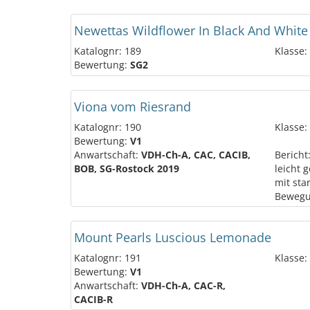
Newettas Wildflower In Black And White
Katalognr: 189
Klasse:
Bewertung:
SG2
Viona vom Riesrand
Katalognr: 190
Klasse:
Bewertung:
V1
Anwartschaft:
VDH-Ch-A, CAC, CACIB,
Bericht
BOB, SG-Rostock 2019
leicht 
mit sta
Bewegun
Mount Pearls Luscious Lemonade
Katalognr: 191
Klasse:
Bewertung:
V1
Anwartschaft:
VDH-Ch-A, CAC-R,
CACIB-R