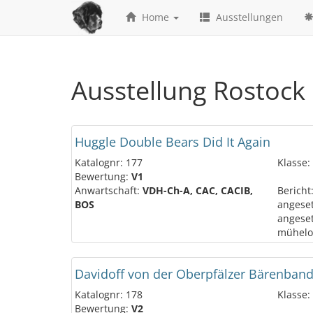
Home
Ausstellungen
Ausstellung Rostock
Huggle Double Bears Did It Again
Katalognr: 177
Klasse:
Bewertung:
V1
Anwartschaft:
VDH-Ch-A, CAC, CACIB,
Bericht
BOS
angeset
angeset
mühelos
Davidoff von der Oberpfälzer Bärenban
Katalognr: 178
Klasse:
Bewertung:
V2