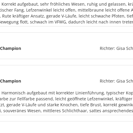
: Korrekt aufgebaut, sehr fröhliches Wesen, ruhig und gelassen, krä
ischer Fang, Lefzenwinkel leicht offen, mittelbraune leicht offene A
 Rute kräftiger Ansatz, gerade V-Läufe, leicht schwache Pfoten, tief
Bewegung flott, schwach im VFWG, dadurch leicht nach innen trete
Champion
Richter: Gisa Sch
Champion
Richter: Gisa Sch
: Harmonisch aufgebaut mit korrekter Linienführung, typischer Kop
rbe zur Fellfarbe passend, leicht geöffnete Lefzenwinkel, kräftiger
zt, gerade V-Läufe und starke Knochen, tiefe Brust, korrekt gewi
i, souveränes Wesen, mittleres Schlichthaar, sattes ansprechende