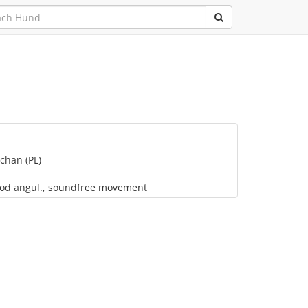
chan (PL)
y good angul., soundfree movement