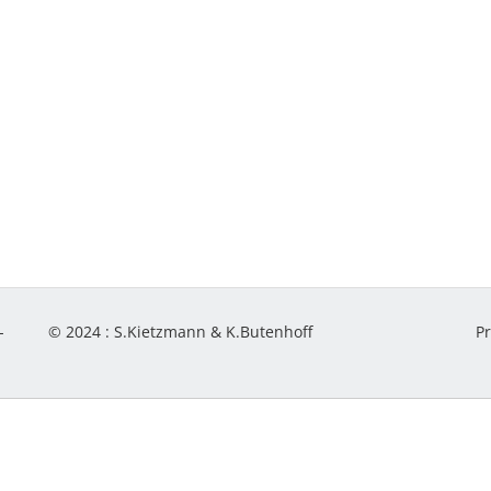
-
© 2024 :
S.Kietzmann & K.Butenhoff
P