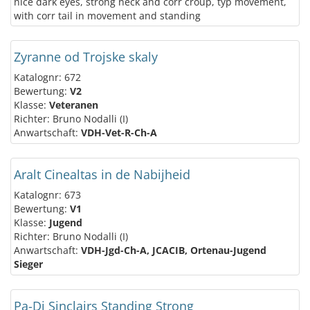
nice dark eyes, strong neck and corr croup, typ movement,
with corr tail in movement and standing
Zyranne od Trojske skaly
Katalognr: 672
Bewertung:
V2
Klasse:
Veteranen
Richter: Bruno Nodalli (I)
Anwartschaft:
VDH-Vet-R-Ch-A
Aralt Cinealtas in de Nabijheid
Katalognr: 673
Bewertung:
V1
Klasse:
Jugend
Richter: Bruno Nodalli (I)
Anwartschaft:
VDH-Jgd-Ch-A, JCACIB, Ortenau-Jugend
Sieger
Pa-Di Sinclairs Standing Strong