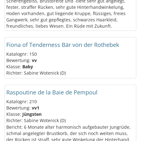
Scherengebiss, Brustbreite und -tiefe sehr gut angelegt,
fester, straffer Rücken, sehr gute Hinterhandwinkelung,
Hoden vorhanden, gut liegende Kruppe, flüssiges, freies
Gangwerk, sehr gut gepflegtes, schwarzes Haarkleid,
freundliches, liebes Wesen. Ein Rüde mit Zukunft.
Fiona of Tenderness Bär von der Rothebek
Katalognr: 150
Bewertung:
vv
Klasse:
Baby
Richter: Sabine Wotenick (D)
Raspoutine de la Baie de Pempoul
Katalognr: 210
Bewertung:
vv1
Klasse:
Jüngsten
Richter: Sabine Wotenick (D)
Bericht: 6 Monate alter harmonisch aufgebauter Jungrüde,
schmal angelegter Brustkorb, der sich noch weiten muss,
der Rücken ist straff, sehr gute Winkelung der Hinterhand,