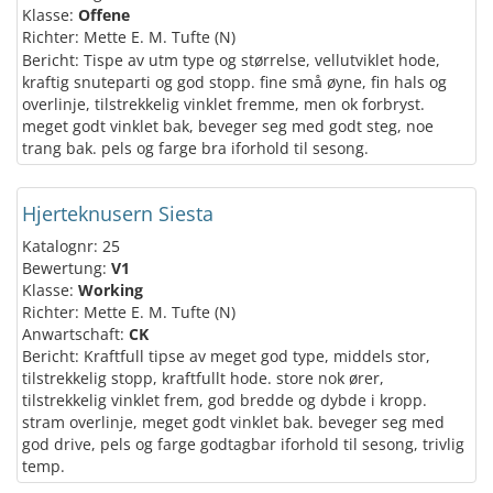
Klasse:
Offene
Richter: Mette E. M. Tufte (N)
Bericht: Tispe av utm type og størrelse, vellutviklet hode,
kraftig snuteparti og god stopp. fine små øyne, fin hals og
overlinje, tilstrekkelig vinklet fremme, men ok forbryst.
meget godt vinklet bak, beveger seg med godt steg, noe
trang bak. pels og farge bra iforhold til sesong.
Hjerteknusern Siesta
Katalognr: 25
Bewertung:
V1
Klasse:
Working
Richter: Mette E. M. Tufte (N)
Anwartschaft:
CK
Bericht: Kraftfull tipse av meget god type, middels stor,
tilstrekkelig stopp, kraftfullt hode. store nok ører,
tilstrekkelig vinklet frem, god bredde og dybde i kropp.
stram overlinje, meget godt vinklet bak. beveger seg med
god drive, pels og farge godtagbar iforhold til sesong, trivlig
temp.