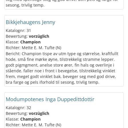
sesong, trivlig temp.
Bikkjehaugens Jenny
Katalognr: 31
Bewertung:
vorzüglich
Klasse:
Champion
Richter: Mette E. M. Tufte (N)
Bericht: Champion tispe av utm type og størrelse, kraftfullt
hode, små fine mørke øyne, tilstrekkelig stramme lepper.
godt pigmgment, anelse store ører, fin hals og overlinje i
stående. faller noe i front i bevegelse, tilstrekkelig vinklet
frem, meget godt vinklet bak. beveger seg med god drive,
bra farge og pels iforhold til sesong, trivlig temp.
Modumpotenes Inga Duppedittdottir
Katalognr: 32
Bewertung:
vorzüglich
Klasse:
Champion
Richter: Mette E. M. Tufte (N)