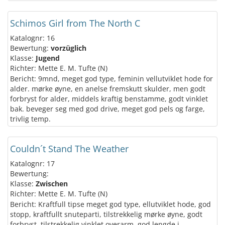
Schimos Girl from The North C
Katalognr: 16
Bewertung:
vorzüglich
Klasse:
Jugend
Richter: Mette E. M. Tufte (N)
Bericht: 9mnd, meget god type, feminin vellutviklet hode for
alder. mørke øyne, en anelse fremskutt skulder, men godt
forbryst for alder, middels kraftig benstamme, godt vinklet
bak. beveger seg med god drive, meget god pels og farge,
trivlig temp.
Couldn´t Stand The Weather
Katalognr: 17
Bewertung:
Klasse:
Zwischen
Richter: Mette E. M. Tufte (N)
Bericht: Kraftfull tipse meget god type, ellutviklet hode, god
stopp, kraftfullt snuteparti, tilstrekkelig mørke øyne, godt
forbryst, tilstrekkelig vinklet overarm. god lengde i