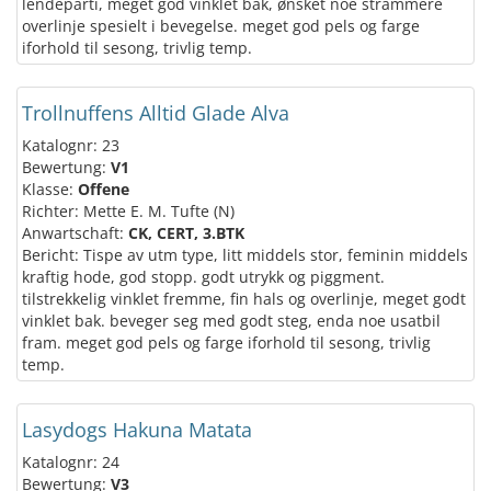
lendeparti, meget god vinklet bak, ønsket noe strammere
overlinje spesielt i bevegelse. meget god pels og farge
iforhold til sesong, trivlig temp.
Trollnuffens Alltid Glade Alva
Katalognr: 23
Bewertung:
V1
Klasse:
Offene
Richter: Mette E. M. Tufte (N)
Anwartschaft:
CK, CERT, 3.BTK
Bericht: Tispe av utm type, litt middels stor, feminin middels
kraftig hode, god stopp. godt utrykk og piggment.
tilstrekkelig vinklet fremme, fin hals og overlinje, meget godt
vinklet bak. beveger seg med godt steg, enda noe usatbil
fram. meget god pels og farge iforhold til sesong, trivlig
temp.
Lasydogs Hakuna Matata
Katalognr: 24
Bewertung:
V3