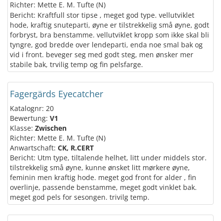
Richter: Mette E. M. Tufte (N)
Bericht: Kraftfull stor tipse , meget god type. vellutviklet
hode, kraftig snuteparti, øyne er tilstrekkelig små øyne, godt
forbryst, bra benstamme. vellutviklet kropp som ikke skal bli
tyngre, god bredde over lendeparti, enda noe smal bak og
vid i front. beveger seg med godt steg, men ønsker mer
stabile bak, trvilig temp og fin pelsfarge.
Fagergärds Eyecatcher
Katalognr: 20
Bewertung:
V1
Klasse:
Zwischen
Richter: Mette E. M. Tufte (N)
Anwartschaft:
CK, R.CERT
Bericht: Utm type, tiltalende helhet, litt under middels stor.
tilstrekkelig små øyne, kunne ønsket litt mørkere øyne,
feminin men kraftig hode. meget god front for alder , fin
overlinje, passende benstamme, meget godt vinklet bak.
meget god pels for sesongen. trivilg temp.