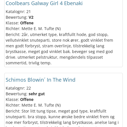
Coolbears Galway Girl 4 Ebenaki
Katalognr: 21
Bewertung:
V2
Klasse:
Offene
Richter: Mette E. M. Tufte (N)
Bericht: 2år, utmerket type, kraftfullt hode, god stopp,
vellutvinklet snuteparti, store nok ører, godt vinklet frem
men godt forbryst, stram overlinje, tilstrekkelig lang
brystkasse, meget god vinklet bak. beveger seg med god
drive. utmerket pelstruktur, mengdendels tilpasset
sommertid, trivlig temp.
Schimos Blowin´ In The Wind
Katalognr: 22
Bewertung:
sehr gut
Klasse:
Offene
Richter: Mette E. M. Tufte (N)
Bericht: Stor litt tung tipse, meget god type, kraftfullt
snuteparti. bra stopp, kunne ønske bedre vinklet frem og
noe mer forbryst, tilstrekkelig lang brystkasse, anelse lang i