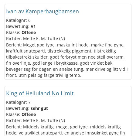
Ivan av Kamperhaugbamsen
Katalognr: 6
Bewertung:
V1
Klasse:
Offene
Richter: Mette E. M. Tufte (N)
Bericht: Meget god type, maskulint hode, mørke fine øyne,
kraftfult snuteparti, tilstrekkelig piggment, tilstrekkliig
tilbakestrekt skulder, godt forbryst men noe steil overarm,
fin overlinje, god lenge i brystkasse, godt vinklet bak.
beveger seg for dagen en anelse tung, mer drive og litt vid i
front. utm pels og farge trivilig temp.
King of Helluland No Limit
Katalognr: 7
Bewertung:
sehr gut
Klasse:
Offene
Richter: Mette E. M. Tufte (N)
Bericht: Middels kraftig, meget god type, middels kraftig
hode, velutviklet snuteparti. en anelse innsuknket øyne fin