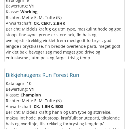
Katalognr: 9
Bewertung:
V1
Klasse:
Working
Richter: Mette E. M. Tufte (N)
Anwartschaft:
CK, CERT, 2.BHK
Bericht: Middels kraftig og utm type, maskulint hode og god
stopp, fine øyne. ørene er store nok, fin hals og
ovelinje.tilstrekklig vinklet frem med godt forbryst, god
lengde i brystkasse, fin bredde overlende parti, meget godt
vinklet bak, beveger seg med meget god drive og
entusiasme , utm pels og farge, trivlig temp.
Bikkjehaugens Run Forest Run
Katalognr: 10
Bewertung:
V1
Klasse:
Champion
Richter: Mette E. M. Tufte (N)
Anwartschaft:
CK, 1.BHK, BOS
Bericht: Middels kraftig hann og utm type og størrelse.
maksulint hode, godt stopp, kraftfullt snuteparti, tiltalende
hals og overlinje, tilstrekkelig forbryst og lengde på