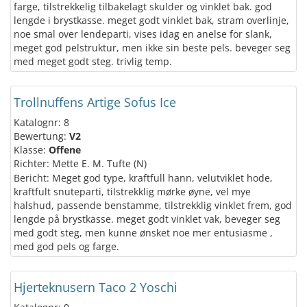
farge, tilstrekkelig tilbakelagt skulder og vinklet bak. god
lengde i brystkasse. meget godt vinklet bak, stram overlinje,
noe smal over lendeparti, vises idag en anelse for slank,
meget god pelstruktur, men ikke sin beste pels. beveger seg
med meget godt steg. trivlig temp.
Trollnuffens Artige Sofus Ice
Katalognr: 8
Bewertung:
V2
Klasse:
Offene
Richter: Mette E. M. Tufte (N)
Bericht: Meget god type, kraftfull hann, velutviklet hode,
kraftfult snuteparti, tilstrekklig mørke øyne, vel mye
halshud, passende benstamme, tilstrekklig vinklet frem, god
lengde på brystkasse. meget godt vinklet vak, beveger seg
med godt steg, men kunne ønsket noe mer entusiasme ,
med god pels og farge.
Hjerteknusern Taco 2 Yoschi