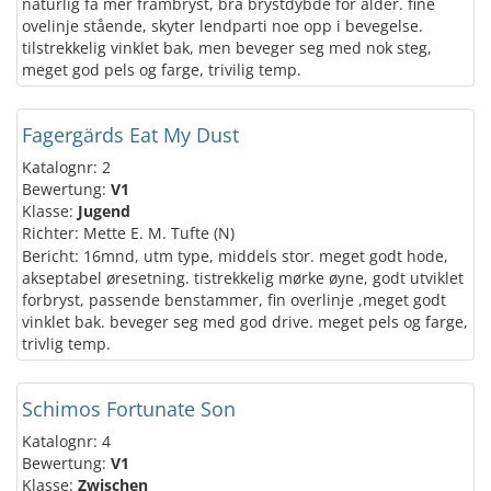
naturlig få mer frambryst, bra brystdybde for alder. fine
ovelinje stående, skyter lendparti noe opp i bevegelse.
tilstrekkelig vinklet bak, men beveger seg med nok steg,
meget god pels og farge, trivilig temp.
Fagergärds Eat My Dust
Katalognr: 2
Bewertung:
V1
Klasse:
Jugend
Richter: Mette E. M. Tufte (N)
Bericht: 16mnd, utm type, middels stor. meget godt hode,
akseptabel øresetning. tistrekkelig mørke øyne, godt utviklet
forbryst, passende benstammer, fin overlinje ,meget godt
vinklet bak. beveger seg med god drive. meget pels og farge,
trivlig temp.
Schimos Fortunate Son
Katalognr: 4
Bewertung:
V1
Klasse:
Zwischen