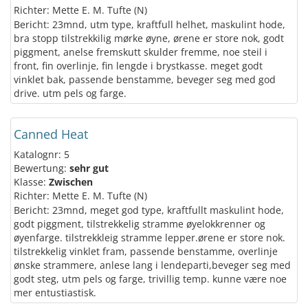
Richter: Mette E. M. Tufte (N)
Bericht: 23mnd, utm type, kraftfull helhet, maskulint hode,
bra stopp tilstrekkilig mørke øyne, ørene er store nok, godt
piggment, anelse fremskutt skulder fremme, noe steil i
front, fin overlinje, fin lengde i brystkasse. meget godt
vinklet bak, passende benstamme, beveger seg med god
drive. utm pels og farge.
Canned Heat
Katalognr: 5
Bewertung:
sehr gut
Klasse:
Zwischen
Richter: Mette E. M. Tufte (N)
Bericht: 23mnd, meget god type, kraftfullt maskulint hode,
godt piggment, tilstrekkelig stramme øyelokkrenner og
øyenfarge. tilstrekkleig stramme lepper.ørene er store nok.
tilstrekkelig vinklet fram, passende benstamme, overlinje
ønske strammere, anlese lang i lendeparti,beveger seg med
godt steg, utm pels og farge, trivillig temp. kunne være noe
mer entustiastisk.