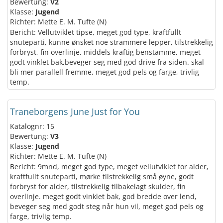
Bewertung:
V2
Klasse:
Jugend
Richter: Mette E. M. Tufte (N)
Bericht: Vellutviklet tipse, meget god type, kraftfullt
snuteparti, kunne ønsket noe strammere lepper, tilstrekkelig
forbryst, fin overlinje, middels kraftig benstamme, meget
godt vinklet bak,beveger seg med god drive fra siden. skal
bli mer parallell fremme, meget god pels og farge, trivlig
temp.
Traneborgens June Just for You
Katalognr: 15
Bewertung:
V3
Klasse:
Jugend
Richter: Mette E. M. Tufte (N)
Bericht: 9mnd, meget god type, meget vellutviklet for alder,
kraftfullt snuteparti, mørke tilstrekkelig små øyne, godt
forbryst for alder, tilstrekkelig tilbakelagt skulder, fin
overlinje. meget godt vinklet bak, god bredde over lend,
beveger seg med godt steg når hun vil, meget god pels og
farge, trivlig temp.