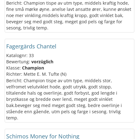
Bericht: Champion tispe av utm type, middels kraftig hode,
fine små mørke øyne. anelse lavt ansatte ører, kunne ønsket
noe mer vinkling.middels kraftig kropp, godt vinklet bak,
beveger seg med godt steg, meget god pels og farge for
sesong, trivlig temp.
Fagergärds Chantel
Katalognr: 33
Bewertung:
vorzüglich
Klasse:
Champion
Richter: Mette E. M. Tufte (N)
Bericht: Champion tispe av utm type, middels stor,
velfromet velutviklet hode, godt utrykk, godt stopp,
tiltalende hals og overlinje, godt forbyst, god lengde i
brystkasse og bredde over lend, meget godt vinklet
bak.beveger seg med meget godt steg, bedre overlinje i
stående enn gående, utm pels og farge i sesong. trivlig
temp.
Schimos Money for Nothing